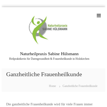
Z
u
m
I
n
h
a
l
t
Naturheilpraxis Sabine Hülsmann
s
Heilpraktikerin für Darmgesundheit & Frauenheilkunde in Holzkirchen
p
r
i
Ganzheitliche Frauenheilkunde
n
g
e
Home
Ganzheitliche Frauenheilkunde
n
Die ganzheitliche Frauenheilkunde wird für viele Frauen immer