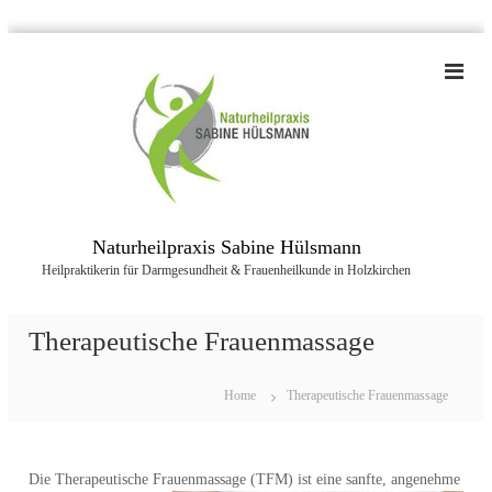
Z
u
m
I
n
h
a
l
t
Naturheilpraxis Sabine Hülsmann
s
Heilpraktikerin für Darmgesundheit & Frauenheilkunde in Holzkirchen
p
r
i
Therapeutische Frauenmassage
n
g
e
Home
Therapeutische Frauenmassage
n
Die Therapeutische Frauenmassage (TFM) ist eine sanfte, angenehme